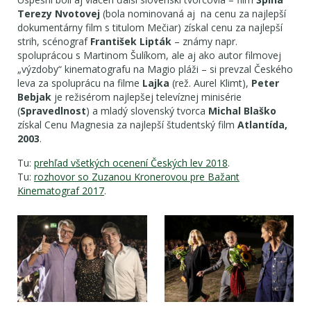
Terezy Nvotovej
(bola nominovaná aj na cenu za najlepší
dokumentárny film s titulom Mečiar) získal cenu za najlepší
strih, scénograf
František Lipták
– známy napr.
spoluprácou s Martinom Šulíkom, ale aj ako autor filmovej
„výzdoby“ kinematografu na Magio pláži – si prevzal Českého
leva za spoluprácu na filme
Lajka
(rež. Aurel Klimt),
Peter
Bebjak
je režisérom najlepšej televíznej minisérie
(
Spravedlnost
) a mladý slovenský tvorca
Michal Blaško
získal Cenu Magnesia za najlepší študentský film
Atlantída,
2003
.
Tu:
prehľad všetkých ocenení Českých lev 2018
.
Tu:
rozhovor so Zuzanou Kronerovou pre Bažant
Kinematograf 2017
.