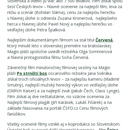
Slovenska a videlo ju viac ako 7 500 divákov. Film získal spolu
šesť Českých levov – hlavné ocenenie za najlepší film, leva za
réžiu a scenár (Bohdan Sláma), cenu za najlepšiu herečku
v hlavnej úlohe si odniesla Zuzana Kronerová, najlepšieho
herca v hlavnej úlohe Pavel Nový a najlepšiu herečku vo
vedľajšej úlohe Petra Špalková.
Najlepším dokumentárnym filmom sa stal titul
Červená
,
ktorý minulé leto v slovenskej premiére na bratislavskej
Magio pláži spoločne uviedli režisérka Olga Sommerová
a hlavná protagonistka filmu Soňa Červená.
Záverečný film minuloročnej filmovej sezóny na Magio
pláži
Po strništi bos
oscarového režiséra Jana Svěráka
získal troch oficiálnych levov – za najlepšiu kameru (Vladimír
Smutný), najlepší mužský herecký výkon vo vedľajšej úlohe
(Oldřich Kaiser) a za najlepší zvuk (Jakub Čech, Claus Lynge).
Film získal aj dve neštatutárne, no vzácne ocenenia za
Najlepší filmový plagát (Jiří Karásek, Lukáš Fišárek) a na
základe hlasovania na portáli ČSFD.cz Cenu filmových
fanúšikov.
Všetky ocenené filmy vznikli aj v koprodukcii so Slovenskom.
Úspešní boli aj viacerí ďalší slovenskí tvorcovia – film
Špina