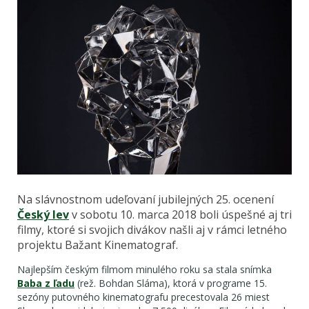
Na slávnostnom udeľovaní jubilejných 25. ocenení
Český lev
v sobotu 10. marca 2018 boli úspešné aj tri
filmy, ktoré si svojich divákov našli aj v rámci letného
projektu Bažant Kinematograf.
Najlepším českým filmom minulého roku sa stala snímka
Baba z ľadu
(rež. Bohdan Sláma), ktorá v programe 15.
sezóny putovného kinematografu precestovala 26 miest